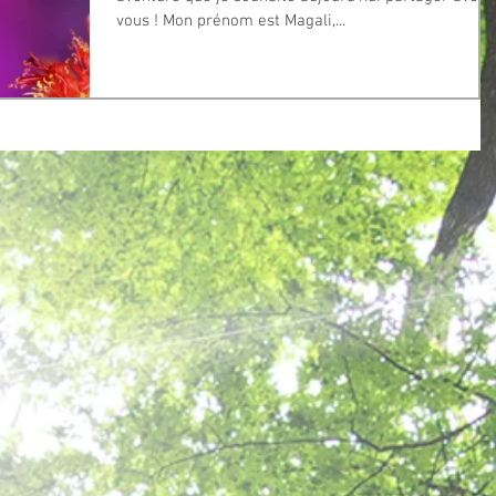
vous ! Mon prénom est Magali,...